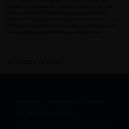
60 m² wären für einen Mensa-Anbau notwendig. Hier
könnte die Gemeinde eine wichtige Vorleistung mit der
Durchführung der Maßnahme erbringen, wobei der
kirchliche Träger die Ausstattung vornehmen würde. Die
CDU-Fraktion wird in der August-Sitzung des Rates diese
Unterstützung seitens der Gemeinde beantragen.
20.08.2020, 13:13 Uhr
IMPRESSUM
DATENSCHUTZ
KONTAKT
CDU-Kreisverband Borken