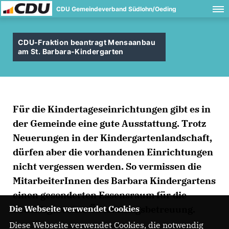
CDU Gemeindeverband Südlohn/Oeding
CDU-Fraktion beantragt Mensaanbau
am St. Barbara-Kindergarten
Für die Kindertageseinrichtungen gibt es in
der Gemeinde eine gute Ausstattung. Trotz
Neuerungen in der Kindergartenlandschaft,
dürfen aber die vorhandenen Einrichtungen
nicht vergessen werden. So vermissen die
MitarbeiterInnen des Barbara Kindergartens
einen gesonderten Essensraum für die
bedarfsgerechte Übermittagsbetreuung.
Die Webseite verwendet Cookies
Diese Webseite verwendet Cookies, die notwendig