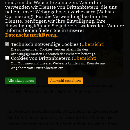
sind, um die Webseite zu nutzen. Weiterhin
verwenden wir Dienste von Drittanbietern, die uns
helfen, unser Webangebot zu verbessern (Website-
Optmierung). Für die Verwendung bestimmter
Dienste, benötigen wir Ihre Einwilligung. Ihre
Einwilligung können Sie jederzeit widerrufen. Weitere
Informationen finden Sie in unserer
Datenschutzerklärung
.
Technisch notwendige Cookies (
Übersicht
)
Die notwendigen Cookies werden allein für den
ordnungsgemäßen Gebrauch der Webseite benötigt.
Cookies von Drittanbietern (
Übersicht
)
Zur Optimierung unserer Webseite binden wir Dienste und
Angebote von Drittanbietern ein.
Alle akzeptieren
Auswahl speichern
Frank Honerbom und Stephan Knuth unterstützen eine
bauliche Erweiterung des Barbara-Kindergartens
Im Gebäude ist schlicht kein Platz mehr, um die steigende
Zahl der Kinder zu versorgen, wie die CDU-Fraktion bei
einem Ortsbesuch durch die Verbundleitung erfuhr. Etwa