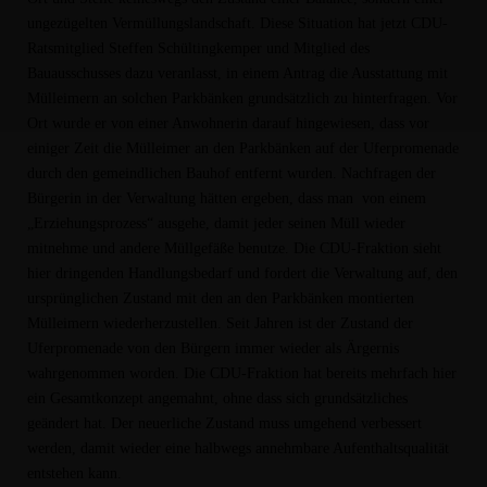
ungezügelten Vermüllungslandschaft. Diese Situation hat jetzt CDU-
Ratsmitglied Steffen Schültingkemper und Mitglied des
Bauausschusses dazu veranlasst, in einem Antrag die Ausstattung mit
Mülleimern an solchen Parkbänken grundsätzlich zu hinterfragen. Vor
Ort wurde er von einer Anwohnerin darauf hingewiesen, dass vor
einiger Zeit die Mülleimer an den Parkbänken auf der Uferpromenade
durch den gemeindlichen Bauhof entfernt wurden. Nachfragen der
Bürgerin in der Verwaltung hätten ergeben, dass man
von einem
Erziehungsprozess“ ausgehe, damit jeder seinen Müll wieder
mitnehme und andere Müllgefäße benutze. Die CDU-Fraktion sieht
hier dringenden Handlungsbedarf und fordert die Verwaltung auf, den
ursprünglichen Zustand mit den an den Parkbänken montierten
Mülleimern wiederherzustellen. Seit Jahren ist der Zustand der
Uferpromenade von den Bürgern immer wieder als Ärgernis
wahrgenommen worden. Die CDU-Fraktion hat bereits mehrfach hier
ein Gesamtkonzept angemahnt, ohne dass sich grundsätzliches
geändert hat. Der neuerliche Zustand muss umgehend verbessert
werden, damit wieder eine halbwegs annehmbare Aufenthaltsqualität
entstehen kann.