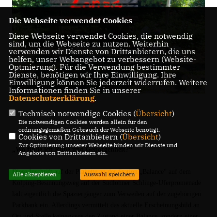
Die Webseite verwendet Cookies
Diese Webseite verwendet Cookies, die notwendig
sind, um die Webseite zu nutzen. Weiterhin
verwenden wir Dienste von Drittanbietern, die uns
helfen, unser Webangebot zu verbessern (Website-
Optmierung). Für die Verwendung bestimmter
Dienste, benötigen wir Ihre Einwilligung. Ihre
Einwilligung können Sie jederzeit widerrufen. Weitere
Informationen finden Sie in unserer
Datenschutzerklärung
.
Technisch notwendige Cookies (
Übersicht
)
Die notwendigen Cookies werden allein für den
ordnungsgemäßen Gebrauch der Webseite benötigt.
Cookies von Drittanbietern (
Übersicht
)
Zur Optimierung unserer Webseite binden wir Dienste und
Wo finde ich Ruhe und Geborgenheit?“
Angebote von Drittanbietern ein.
Diese Inschrift auf der Plakette an der Station „Balance“ auf dem
Alle akzeptieren
Auswahl speichern
Kolping-Besinnungsweg auf der Südlohner Schlinge-Uferpromenade
lädt eigentlich die Spaziergänger zum Verweilen auf der zugehörigen
Parkbank ein. Allerdings vermittelt das aktuelle Erscheinungsbild an
Ort und Stelle keineswegs den Zustand einer Balance, sondern einer