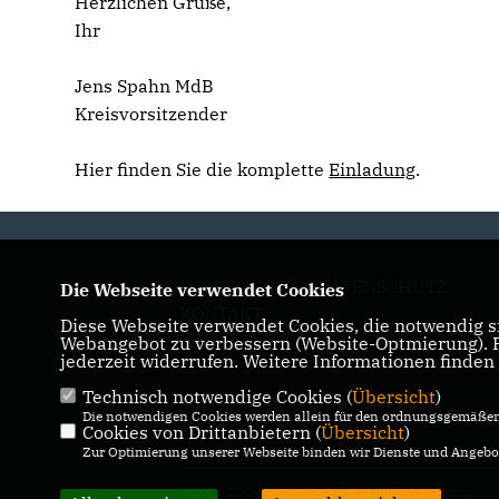
Herzlichen Grüße,
Ihr
Jens Spahn MdB
Kreisvorsitzender
Hier finden Sie die komplette
Einladung
.
IMPRESSUM
DATENSCHUTZ
Die Webseite verwendet Cookies
KONTAKT
Diese Webseite verwendet Cookies, die notwendig si
Webangebot zu verbessern (Website-Optmierung). Fü
jederzeit widerrufen. Weitere Informationen finden
Technisch notwendige Cookies (
Übersicht
)
Die notwendigen Cookies werden allein für den ordnungsgemäßen 
Cookies von Drittanbietern (
Übersicht
)
Zur Optimierung unserer Webseite binden wir Dienste und Angebot
@2026 CDU-Gemeindeverband Südlohn/Oeding