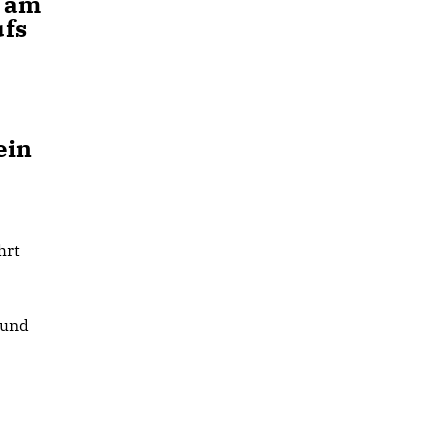
e am
ufs
ein
hrt
 und