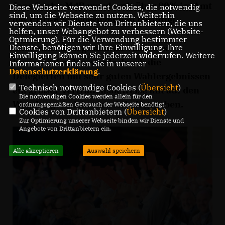
Jens Spahn MdB wurde mit über 90% im Amt
Diese Webseite verwendet Cookies, die notwendig
sind, um die Webseite zu nutzen. Weiterhin
des CDU-Kreisvorsitzenden bestätigt.
verwenden wir Dienste von Drittanbietern, die uns
helfen, unser Webangebot zu verbessern (Website-
Optmierung). Für die Verwendung bestimmter
Aber auch dem gesamten Team des
Dienste, benötigen wir Ihre Einwilligung. Ihre
Einwilligung können Sie jederzeit widerrufen. Weitere
Kreisvorstandes wurde durch die
Informationen finden Sie in unserer
Datenschutzerklärung
.
Delegierten mit sehr guten Wahlergebnissen
Technisch notwendige Cookies (
Übersicht
)
ein großer Vertrauensbeweise mit auf den
Die notwendigen Cookies werden allein für den
Weg der gemeinsamen Arbeit gegeben.
ordnungsgemäßen Gebrauch der Webseite benötigt.
Cookies von Drittanbietern (
Übersicht
)
Zur Optimierung unserer Webseite binden wir Dienste und
Angebote von Drittanbietern ein.
Alle akzeptieren
Auswahl speichern