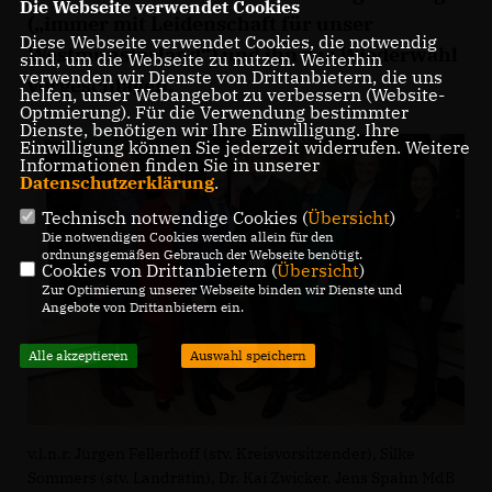
Die Webseite verwendet Cookies
(„immer mit Leidenschaft für unser
Diese Webseite verwendet Cookies, die notwendig
Westmünsterland“) und ihn zur Wiederwahl
sind, um die Webseite zu nutzen. Weiterhin
verwenden wir Dienste von Drittanbietern, die uns
vorgeschlagen.
helfen, unser Webangebot zu verbessern (Website-
Optmierung). Für die Verwendung bestimmter
Dienste, benötigen wir Ihre Einwilligung. Ihre
Einwilligung können Sie jederzeit widerrufen. Weitere
Informationen finden Sie in unserer
Datenschutzerklärung
.
Technisch notwendige Cookies (
Übersicht
)
Die notwendigen Cookies werden allein für den
ordnungsgemäßen Gebrauch der Webseite benötigt.
Cookies von Drittanbietern (
Übersicht
)
Zur Optimierung unserer Webseite binden wir Dienste und
Angebote von Drittanbietern ein.
Alle akzeptieren
Auswahl speichern
v.l.n.r. Jürgen Fellerhoff (stv. Kreisvorsitzender), Silke
Sommers (stv. Landrätin), Dr. Kai Zwicker, Jens Spahn MdB