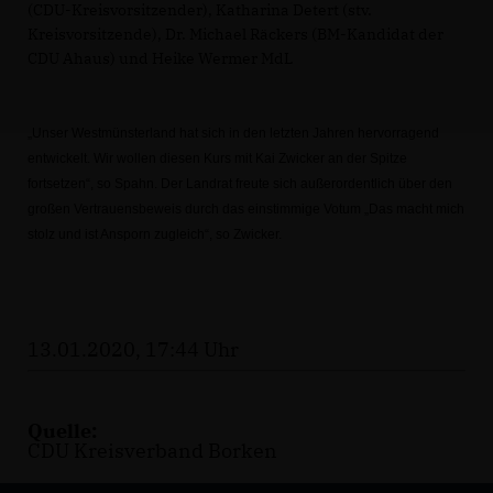
(CDU-Kreisvorsitzender), Katharina Detert (stv.
Kreisvorsitzende), Dr. Michael Räckers (BM-Kandidat der
CDU Ahaus) und Heike Wermer MdL
Unser Westmünsterland hat sich in den letzten Jahren hervorragend
entwickelt. Wir wollen diesen Kurs mit Kai Zwicker an der Spitze
fortsetzen“, so Spahn. Der Landrat freute sich außerordentlich über den
großen Vertrauensbeweis durch das einstimmige Votum „Das macht mich
stolz und ist Ansporn zugleich“, so Zwicker.
13.01.2020, 17:44 Uhr
Quelle:
CDU Kreisverband Borken