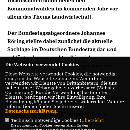
Diskussionen stand neben den
Kommunalwahlen im kommenden Jahr vor
allem das Thema Landwirtschaft.
Der Bundestagsabgeordnete Johannes
Röring stellte dabei zunächst die aktuelle
Sachlage im Deutschen Bundestag dar und
erklärte, dass man aktuell in vielen
Die Webseite verwendet Cookies
Bereichen mit dem Koalitionspartner um
praktikable Lösungen für die Landwirte
Diese Webseite verwendet Cookies, die notwendig
sind, um die Webseite zu nutzen. Weiterhin
ringe. "Unsere Landwirte benötigen
verwenden wir Dienste von Drittanbietern, die uns
helfen, unser Webangebot zu verbessern (Website-
Planungssicherheit, um Investitionen
Optmierung). Für die Verwendung bestimmter
Dienste, benötigen wir Ihre Einwilligung. Ihre
tätigen und weiter effektiv wirtschaften zu
Einwilligung können Sie jederzeit widerrufen. Weitere
können. Dafür
Informationen finden Sie in unserer
Datenschutzerklärung
.
kämpfen wir in Berlin" betonte Röring.
Technisch notwendige Cookies (
Übersicht
)
Die notwendigen Cookies werden allein für den
ordnungsgemäßen Gebrauch der Webseite benötigt.