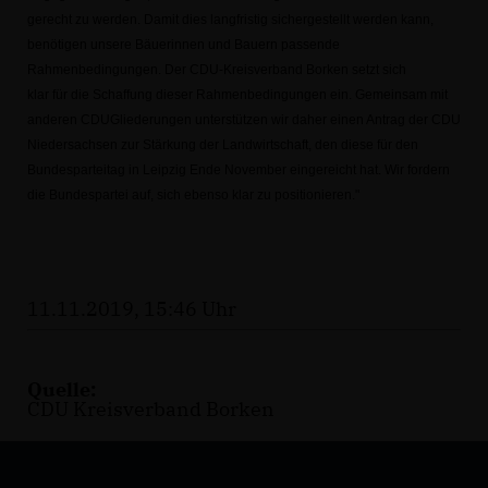
gerecht zu werden. Damit dies langfristig sichergestellt werden kann,
benötigen unsere
Bäuerinnen und Bauern passende
Rahmenbedingungen. Der CDU-Kreisverband Borken setzt sich
klar für die Schaffung dieser Rahmenbedingungen ein. Gemeinsam mit
anderen CDUGliederungen
unterstützen wir daher einen Antrag der CDU
Niedersachsen zur Stärkung der
Landwirtschaft, den diese für den
Bundesparteitag in Leipzig Ende November eingereicht hat. Wir
fordern
die Bundespartei auf, sich ebenso klar zu positionieren."
11.11.2019, 15:46 Uhr
Quelle:
CDU Kreisverband Borken