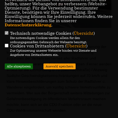
helfen, unser Webangebot zu verbessern (Website-
Optmierung). Für die Verwendung bestimmter
Dienste, benötigen wir Ihre Einwilligung. Ihre
Einwilligung können Sie jederzeit widerrufen. Weitere
Informationen finden Sie in unserer
Datenschutzerklärung
.
Technisch notwendige Cookies (
Übersicht
)
Die notwendigen Cookies werden allein für den
ordnungsgemäßen Gebrauch der Webseite benötigt.
Cookies von Drittanbietern (
Übersicht
)
Unter anderem wird sie sich erneut für eine Erweiterung der
Zur Optimierung unserer Webseite binden wir Dienste und
kurzen 30 km/h Zone auf der Ortsdurchfahrt Oeding
Angebote von Drittanbietern ein.
zugunsten der Verkehrssicherheit aller Radfahrer und
insbesondere querender Fußgänger einsetzen. Ferner werden
Alle akzeptieren
Auswahl speichern
erneut für die Einmündung B 70 (Baumwollstraße) / Abzweig
Südlohn Geschwindigkeitseinschränkungen auf 70 km/h und
klare Hinweisbeschilderungen zum Schutz der Radfahrer u.
Wanderer eingefordert, um künftig schwere Verkehrsunfälle zu
vermeiden. Wer aus der Bürgerschaft weitere Mitteilungen zur
Gefahrenbeseitigung im öffentlichen Verkehrsraum machen
möchte, kann sich an die CDU-Fraktion oder an die neue
CDU-Wahlkreismannschaft wenden.