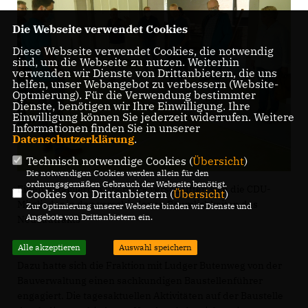
Die Webseite verwendet Cookies
Diese Webseite verwendet Cookies, die notwendig
sind, um die Webseite zu nutzen. Weiterhin
verwenden wir Dienste von Drittanbietern, die uns
helfen, unser Webangebot zu verbessern (Website-
Optmierung). Für die Verwendung bestimmter
Dienste, benötigen wir Ihre Einwilligung. Ihre
Einwilligung können Sie jederzeit widerrufen. Weitere
Informationen finden Sie in unserer
Datenschutzerklärung
.
Technisch notwendige Cookies (
Übersicht
)
Die notwendigen Cookies werden allein für den
ordnungsgemäßen Gebrauch der Webseite benötigt.
Einen detaillierten Überblick verschafften sich die CDU-
Cookies von Drittanbietern (
Übersicht
)
Mitglieder in den verschiedenen Räumlichkeiten des
Zur Optimierung unserer Webseite binden wir Dienste und
Angebote von Drittanbietern ein.
Neubautrakts
Alle akzeptieren
Auswahl speichern
Dazu hatte sich die Fraktion mit Ludger Butenweg von der
Bauverwaltung einen sachkundigen Baustellenführer
engagiert. Die tagesaktuellen Aktivitäten auf der Baustelle