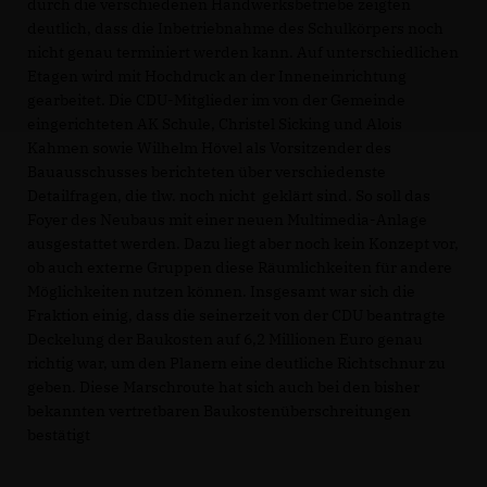
durch die verschiedenen Handwerksbetriebe zeigten
deutlich, dass die Inbetriebnahme des Schulkörpers noch
nicht genau terminiert werden kann. Auf unterschiedlichen
Etagen wird mit Hochdruck an der Inneneinrichtung
gearbeitet. Die CDU-Mitglieder im von der Gemeinde
eingerichteten AK Schule, Christel Sicking und Alois
Kahmen sowie Wilhelm Hövel als Vorsitzender des
Bauausschusses berichteten über verschiedenste
Detailfragen, die tlw. noch nicht geklärt sind. So soll das
Foyer des Neubaus mit einer neuen Multimedia-Anlage
ausgestattet werden. Dazu liegt aber noch kein Konzept vor,
ob auch externe Gruppen diese Räumlichkeiten für andere
Möglichkeiten nutzen können. Insgesamt war sich die
Fraktion einig, dass die seinerzeit von der CDU beantragte
Deckelung der Baukosten auf 6,2 Millionen Euro genau
richtig war, um den Planern eine deutliche Richtschnur zu
geben. Diese Marschroute hat sich auch bei den bisher
bekannten vertretbaren Baukostenüberschreitungen
bestätigt